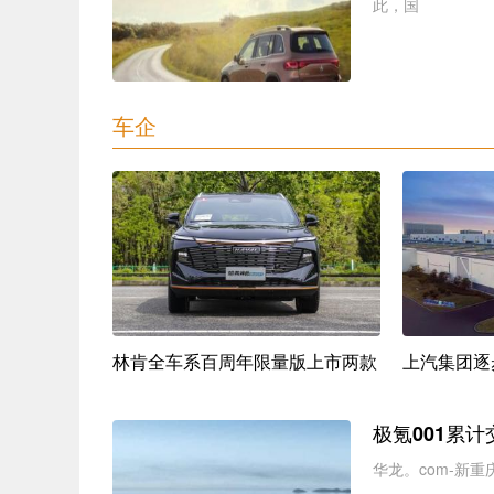
此，国
车企
MGXP
林肯全车系百周年限量版上市两款
上汽集团逐
极氪001累
华龙。com-新