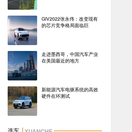
哪吒汽车全新车型哪吒X内饰概念发布
2023-10-08 13:36
GIV2022张永伟：改变现有
的芯片竞争格局面临巨
前大众集团全球设计负责人加盟长安汽车
2023-10-08 12:12
现代汽车高管：或重新评估在美国
走进墨西哥，中国汽车产业
更毛坯了还涨价了，新款特斯拉Model3上市
在美国最近的地方
售25
2023-10-08 11:26
至高20000元置换补贴整车终身质保蚂蚁家族
五福开
新能源汽车电驱系统的高效
2023-10-08 22:07
硬件在环测试
数智新汽车长安启源A07，搭载数智座舱备受
青睐
2023-10-08 21:19
肖央推荐智能潮品2021款哈弗F7狂撒福利燃
爆双十
选车
XUANCHE