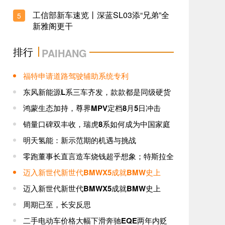
上市丨一汽奔腾全新产品标识发布
工信部新车速览丨深蓝SL03添“兄弟”全
5
问界系列为何越卖越好？新老车主口碑给出答
新雅阁更干
案
2023-10-08 16:18
排行
PAIHANG
福特申请道路驾驶辅助系统专利
东风新能源L系三车齐发，款款都是同级硬货
鸿蒙生态加持，尊界MPV定档8月5日冲击
销量口碑双丰收，瑞虎8系如何成为中国家庭
明天氢能：新示范期的机遇与挑战
零跑董事长直言造车烧钱超乎想象；特斯拉全
迈入新世代新世代BMWX5成就BMW史上
迈入新世代新世代BMWX5成就BMW史上
周期已至，长安反思
二手电动车价格大幅下滑奔驰EQE两年内贬