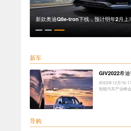
E周看点丨蔚来第30万台车下线，岚图追光搭首个量产
新款奥迪Q8e-tron下线，预计明年2月上
新车
GIV202
2022年12月1
智能汽车产业峰会
导购