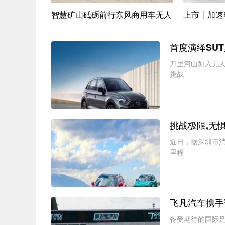
品标识发布
智慧矿山砥砺前行东风商用车无人
上市丨加速
首度演绎SU
万里河山如入无
挑战
挑战极限,无惧
近日，据深圳市
里程
飞凡汽车携手
备受期待的国际足