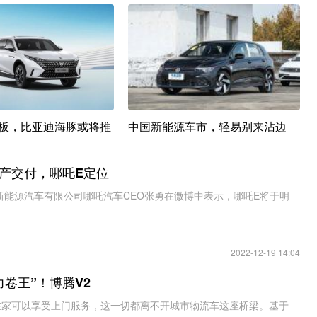
板，比亚迪海豚或将推
中国新能源车市，轻易别来沾边
产交付，哪吒E定位
忠新能源汽车有限公司哪吒汽车CEO张勇在微博中表示，哪吒E将于明
2022-12-19 14:04
力卷王”！博腾V2
在家可以享受上门服务，这一切都离不开城市物流车这座桥梁。基于