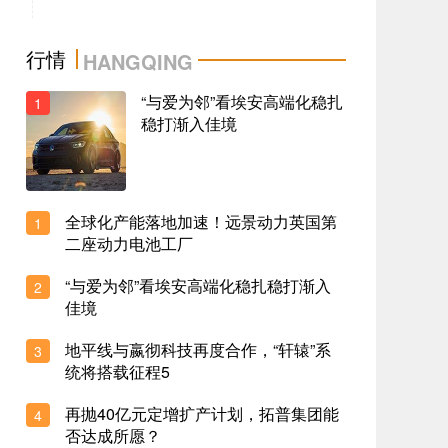
更毛坯了还涨价了，新款特斯拉Model3上市
行情
HANGQING
售25
2023-10-08 11:26
“与爱为邻”看埃安高端化稳扎
1
至高20000元置换补贴整车终身质保蚂蚁家族
稳打渐入佳境
五福开
2023-10-08 22:07
数智新汽车长安启源A07，搭载数智座舱备受
青睐
全球化产能落地加速！远景动力英国第
1
2023-10-08 21:19
二座动力电池工厂
肖央推荐智能潮品2021款哈弗F7狂撒福利燃
爆双十
“与爱为邻”看埃安高端化稳扎稳打渐入
2
佳境
2023-10-08 19:25
这是一款极具竞争力的国产新能源汽车
地平线与嬴彻科技再度合作，“轩辕”系
3
2023-10-08 18:45
统将搭载征程5
再抛40亿元定增扩产计划，拓普集团能
防疫共战领克行动勇当“逆行者”
4
否达成所愿？
2023-10-08 17:34