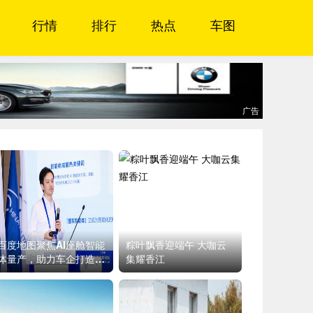
行情
排行
热点
车图
广告
百度地图聚焦AI座舱智能
粽叶飘香迎端午 大咖云
体量产，助力车企打造差
集耀香江
异化