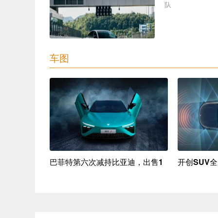
队
车图
刷新
巴菲特第六次减持比亚迪，出售1
开创SUV全