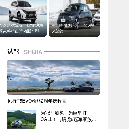
可选装扰流板，比亚迪海
中国新能源车市，轻易别
豚或将推出运动版车型！
来沾边
试驾
SHIJIA
防疫共战领克行动勇当“逆行者”
2023-10-08 17:34
问界系列为何越卖越好？新老车主口碑给出答
风行T5EVO粉丝2周年庆收官
案
2023-10-08 16:18
为冠军加冕，为巨星打
腾势N7的高快智驾包都有哪些智能进阶？
CALL！与瑞虎8冠军家族一
2023-10-08 14:35
同