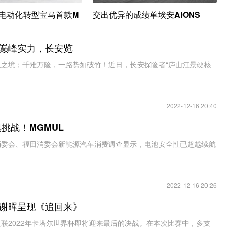
电动化转型宝马首款M
交出优异的成绩单埃安AIONS
T巅峰实力，长安览
人之境；千难万险，一路势如破竹！近日，长安探险者“庐山江景硬核
2022-12-16 20:40
挑战！MGMUL
消委会、福田消委会新能源汽车消费调查显示，电池安全性已超越续航
2022-12-16 20:26
谢晖呈现《追回来》
联2022年卡塔尔世界杯即将迎来最后的决战。在本次比赛中，多支